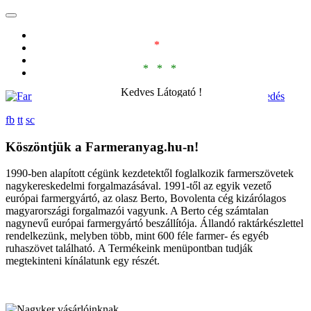
Kezdőlap
*
Termékeink
Akcióink
* * *
Kapcsolat
Kedves Látogató !
Farmeranyag Nagykereskedés
Kérjük Önt, hogy mielőtt
fb
tt
sc
felkeresne minket személyesen, feltétlen
egyeztessen velünk telefonon, hogy biztosan a
Köszöntjük a Farmeranyag.hu-n!
nagykereskedésben tartózkodjunk.
Köszönjük szépen.
1990-ben alapított cégünk kezdetektől foglalkozik farmerszövetek
nagykereskedelmi forgalmazásával. 1991-től az egyik vezető
Vid Kft
európai farmergyártó, az olasz Berto, Bovolenta cég kizárólagos
magyarországi forgalmazói vagyunk. A Berto cég számtalan
nagynevű európai farmergyártó beszállítója. Állandó raktárkészlettel
rendelkezünk, melyben több, mint 600 féle farmer- és egyéb
ruhaszövet található. A Termékeink menüpontban tudják
megtekinteni kínálatunk egy részét.
Termékeink
Elérhetőségeink