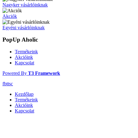
Nagyker vásárlóinknak
Akciók
Egyéni vásárlóinknak
PopUp Aholic
Termékeink
Akcióink
Kapcsolat
Powered By
T3 Framework
fb
tt
sc
Kezdőlap
Termékeink
Akcióink
Kapcsolat