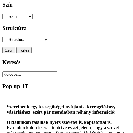
Szín
Struktúra
Keresés
Pop up JT
Szeretnénk egy kis segítséget nyújtani a keresgéléshez,
vásárláshoz, ezért pár mondatban néhány információ:
Oldalunkon találnak nyers szövetet is, koptatottat is.
Ez utóbbi külön fel van tüntetve és azt jelenti, hogy a szövet
már megkapta ugyanazt a farmer mosodai kikészítést, amit egy