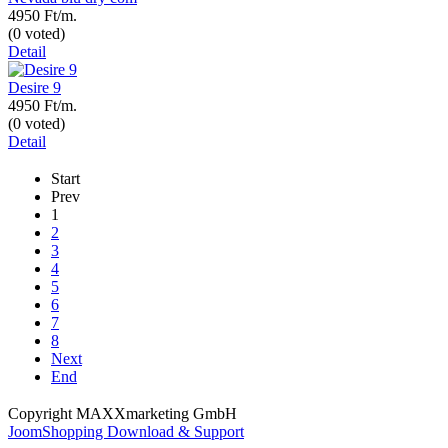
4950 Ft/m.
(0 voted)
Detail
Desire 9
4950 Ft/m.
(0 voted)
Detail
Start
Prev
1
2
3
4
5
6
7
8
Next
End
Copyright MAXXmarketing GmbH
JoomShopping Download & Support