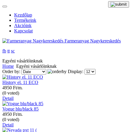
Kezdőlap
Termékeink
Akcióink
Kapcsolat
Farmeranyag Nagykereskedés
fb
tt
sc
Egyéni vásárlóinknak
Home
Egyéni vásárlóinknak
Order by:
Display:
History el. 11 ECO
4950 Ft/m.
(0 voted)
Detail
Vogue blu/black 85
4950 Ft/m.
(0 voted)
Detail