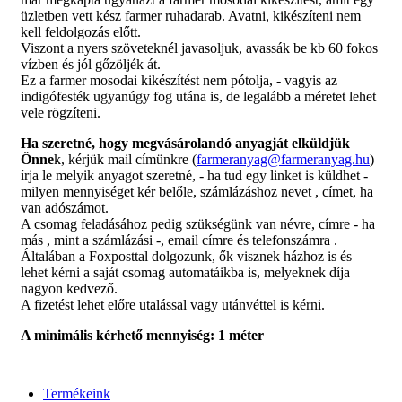
üzletben vett kész farmer ruhadarab. Avatni, kikészíteni nem
kell feldolgozás előtt.
Viszont a nyers szöveteknél javasoljuk, avassák be kb 60 fokos
vízben és jól gőzöljék át.
Ez a farmer mosodai kikészítést nem pótolja, - vagyis az
indigófesték ugyanúgy fog utána is, de legalább a méretet lehet
vele rögzíteni.
Ha szeretné, hogy megvásárolandó anyagját elküldjük
Önne
k, kérjük mail címünkre (
farmeranyag@farmeranyag.hu
)
írja le melyik anyagot szeretné, - ha tud egy linket is küldhet -
milyen mennyiséget kér belőle, számlázáshoz nevet , címet, ha
van adószámot.
A csomag feladásához pedig szükségünk van névre, címre - ha
más , mint a számlázási -, email címre és telefonszámra .
Általában a Foxposttal dolgozunk, ők visznek házhoz is és
lehet kérni a saját csomag automatáikba is, melyeknek díja
nagyon kedvező.
A fizetést lehet előre utalással vagy utánvéttel is kérni.
A minimális kérhető mennyiség: 1 méter
Termékeink