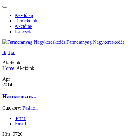
Kezdőlap
Termékeink
Akcióink
Kapcsolat
Farmeranyag Nagykereskedés
fb
tt
sc
Akcióink
Home
Akcióink
Apr
2014
Hamarosan...
Category:
Fashion
Print
Email
Hits:
9726