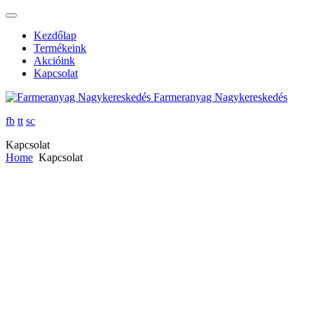
Kezdőlap
Termékeink
Akcióink
Kapcsolat
Farmeranyag Nagykereskedés
fb
tt
sc
Kapcsolat
Home
Kapcsolat