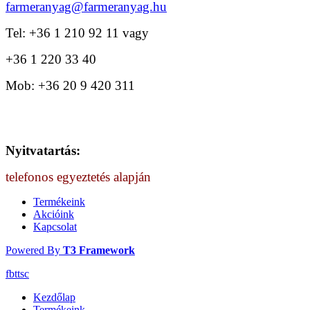
farmeranyag@farmeranyag.hu
Tel:
+36 1 210 92 11 vagy
+36 1 220 33 40
Mob:
+36 20 9 420 311
Nyitvatartás:
telefonos egyeztetés alapján
Termékeink
Akcióink
Kapcsolat
Powered By
T3 Framework
fb
tt
sc
Kezdőlap
Termékeink