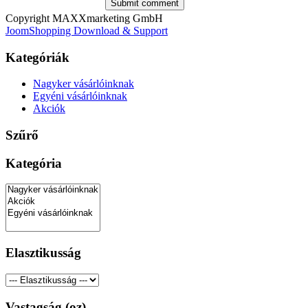
Copyright MAXXmarketing GmbH
JoomShopping Download & Support
Kategóriák
Nagyker vásárlóinknak
Egyéni vásárlóinknak
Akciók
Szűrő
Kategória
Elasztikusság
Vastagság (oz)