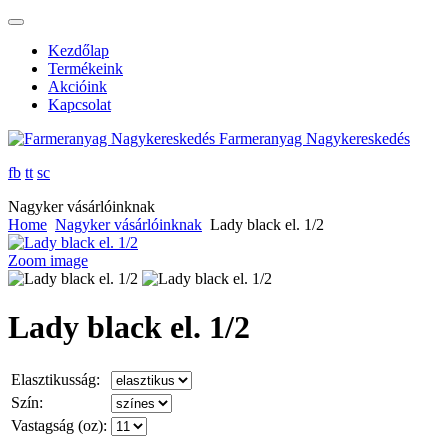
Kezdőlap
Termékeink
Akcióink
Kapcsolat
Farmeranyag Nagykereskedés
fb
tt
sc
Nagyker vásárlóinknak
Home
Nagyker vásárlóinknak
Lady black el. 1/2
Zoom image
Lady black el. 1/2
Elasztikusság:
Szín:
Vastagság (oz):