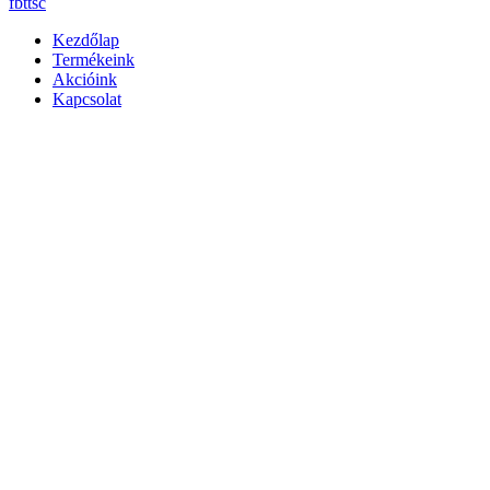
fb
tt
sc
Kezdőlap
Termékeink
Akcióink
Kapcsolat