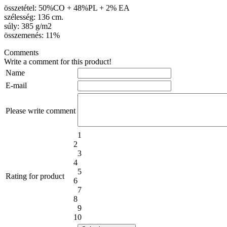
összetétel: 50%CO + 48%PL + 2% EA
szélesség: 136 cm.
súly: 385 g/m2
összemenés: 11%
Comments
Write a comment for this product!
Name
E-mail
Please write comment
1
2
3
4
5
Rating for product
6
7
8
9
10