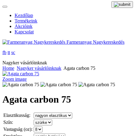
Kezdőlap
Termékeink
Akcióink
Kapcsolat
Farmeranyag Nagykereskedés
fb
tt
sc
Nagyker vásárlóinknak
Home
Nagyker vásárlóinknak
Agata carbon 75
Zoom image
Agata carbon 75
Elasztikusság:
Szín:
Vastagság (oz):