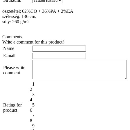
Struktúra:
összetétel: 62%CO + 36%PA + 2%EA
szélesség: 136 cm.
súly: 260 g/m2
Comments
Write a comment for this product!
Name
E-mail
Please write
comment
1
2
3
4
Rating for
5
product
6
7
8
9