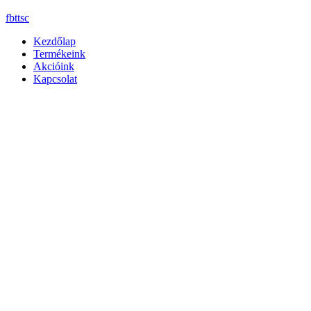
fb
tt
sc
Kezdőlap
Termékeink
Akcióink
Kapcsolat